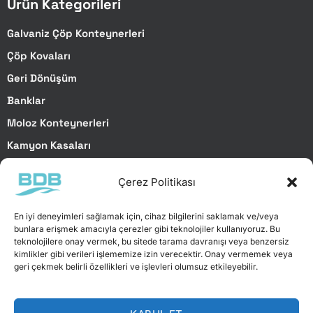
Ürün Kategorileri
Galvaniz Çöp Konteynerleri
Çöp Kovaları
Geri Dönüşüm
Banklar
Moloz Konteynerleri
Kamyon Kasaları
Özel Projeler
Çerez Politikası
Özel Hizmetler
En iyi deneyimleri sağlamak için, cihaz bilgilerini saklamak ve/veya
bunlara erişmek amacıyla çerezler gibi teknolojiler kullanıyoruz. Bu
teknolojilere onay vermek, bu sitede tarama davranışı veya benzersiz
Özel Projeler
kimlikler gibi verileri işlememize izin verecektir. Onay vermemek veya
geri çekmek belirli özellikleri ve işlevleri olumsuz etkileyebilir.
Lazer Kesim
Abkant Büküm