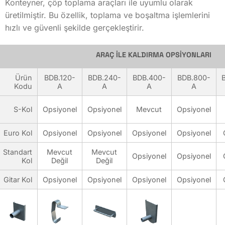
Konteyner, çöp toplama araçları ile uyumlu olarak
Mevcut
üretilmiştir. Bu özellik, toplama ve boşaltma işlemlerini
Mevcut
hızlı ve güvenli şekilde gerçekleştirir.
Sprey Sentetik Boyama
Opsiyonel
ARAÇ İLE KALDIRMA OPSİYONLARI
Opsiyonel
Opsiyonel
Ürün
BDB.120-
BDB.240-
BDB.400-
BDB.800-
Opsiyonel
Model
Kodu
A
A
A
A
Opsiyonel
Standart
Opsiyonel
S-Kol
Opsiyonel
Opsiyonel
Mevcut
Opsiyonel
Elektro Statik Boyama
Standart
Opsiyonel
Euro Kol
Opsiyonel
Opsiyonel
Opsiyonel
Opsiyonel
Standart
Opsiyonel
Standart
Mevcut
Mevcut
Opsiyonel
Opsiyonel
Opsiyonel
Kol
Değil
Değil
Standart
Opsiyonel
Gitar Kol
Opsiyonel
Opsiyonel
Opsiyonel
Opsiyonel
Standart
Opsiyonel
Opsiyonel
Kubbe
Ürün Kodu