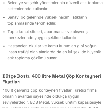
Belediye ve şehir yönetimlerinin düzenli atık toplama
Renk
sistemlerinde kullanılır.
Opsiyonel
Sanayi bölgelerinde yüksek hacimli atıkların
toplanmasında tercih edilir.
Opsiyonel
Toplu konut siteleri, apartmanlar ve alışveriş
Opsiyonel
merkezlerinde yaygın şekilde kullanılır.
Opsiyonel
Hastaneler, okullar ve kamu kurumları gibi yoğun
insan trafiği olan alanlarda da en iyi şekilde hijyenik
Opsiyonel
atık toplama çözümü sunar.
Opsiyonel
Araç Kaldırma
Bütçe Dostu 400 litre Metal Çöp Konteyneri
Fiyatları
Opsiyonel
400 lt galvaniz çöp konteyneri fiyatları, üretici firma
Opsiyonel
olmanın avantajı sayesinde oldukça uygun
Mevcut
seviyelerdedir. BDB Metal, yüksek üretim kapasitesiyle