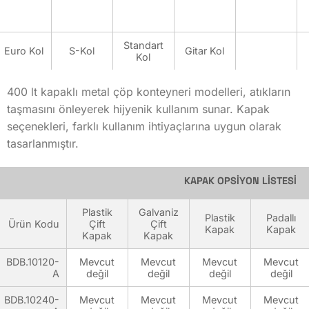
BDB.10120-A
Standart
BDB.10240-A
Euro Kol
S-Kol
Gitar Kol
Kol
BDB.10400-A
400 lt kapaklı metal çöp konteyneri modelleri, atıkların
BDB.10800-A
taşmasını önleyerek hijyenik kullanım sunar. Kapak
seçenekleri, farklı kullanım ihtiyaçlarına uygun olarak
BDB.11100-A
tasarlanmıştır.
BDB.11101-A
KAPAK OPSİYON LİSTESİ
Genişlik (mm)
447
Plastik
Galvaniz
Plastik
Padallı
Ürün Kodu
Çift
Çift
Kapak
Kapak
Kapak
Kapak
507
BDB.10120-
Mevcut
Mevcut
Mevcut
Mevcut
909
A
değil
değil
değil
değil
1155
BDB.10240-
Mevcut
Mevcut
Mevcut
Mevcut