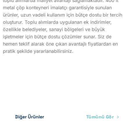
toplu alımlarda maliyet avantajı sağlamaktadır. 400 lt
Mevcut
metal çöp konteyneri imalatçı garantisiyle sunulan
Mevcut
ürünler, uzun vadeli kullanım için bütçe dostu bir tercih
oluşturur. Toplu alımlarda uygulanan ek indirimler,
Mevcut
özellikle belediyeler, sanayi bölgeleri ve büyük
işletmeler için bütçe dostu çözümler sunar. Siz de
Devirme Kulbu
hemen teklif alarak öne çıkan avantajlı fiyatlardan en
Mevcut
pratik şekilde yararlanabilirsiniz.
Mevcut
Mevcut değil
Mevcut değil
Mevcut değil
Mevcut değil
Tekerlek
Diğer Ürünler
Tümünü Gör
Mevcut