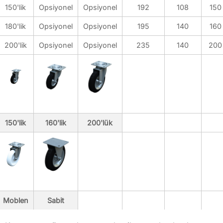
BDB.10120-A
150'lik
Opsiyonel
Opsiyonel
192
108
150
BDB.10240-A
180'lik
Opsiyonel
Opsiyonel
195
140
160
BDB.10400-A
BDB.10800-A
200'lik
Opsiyonel
Opsiyonel
235
140
200
BDB.11100-A
BDB.11101-A
Sıcak Daldırma Galvaniz
Opsiyonel
Opsiyonel
Opsiyonel
150'lik
160'lik
200'lük
Opsiyonel
Opsiyonel
Opsiyonel
Elektro Galvaniz
Mevcut
Mevcut
Moblen
Sabit
Mevcut
Mevcut