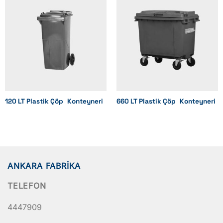
Opsiyonel
Opsiyonel
Opsiyonel
Uyarı Levhaları
Opsiyonel
120 LT Plastik Çöp Konteyneri
660 LT Plastik Çöp Konteyneri
Opsiyonel
Opsiyonel
Opsiyonel
ANKARA FABRIKA
Opsiyonel
TELEFON
Opsiyonel
4447909
İç İçe Geçebilirlik