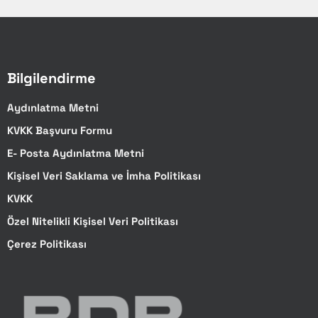
Opsiyonel
Opsiyonel
Kapak
Bilgilendirme
Mevcut
Aydınlatma Metni
Mevcut
KVKK Başvuru Formu
Opsiyonel
E- Posta Aydınlatma Metni
Opsiyonel
Kişisel Veri Saklama ve İmha Politikası
KVKK
Opsiyonel
Özel Nitelikli Kişisel Veri Politikası
Mevcut
Çerez Politikası