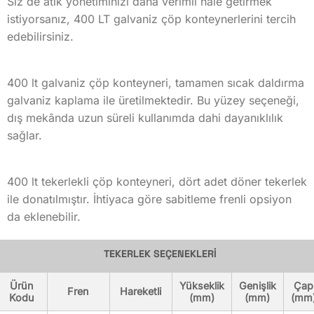
Siz de atık yönetiminizi daha verimli hale getirmek
istiyorsanız, 400 LT galvaniz çöp konteynerlerini tercih
edebilirsiniz.
METAL KONTEYNER ÖLÇÜLERİ VE OPSİYON LİSTESİ
400 lt galvaniz çöp konteyneri, tamamen sıcak daldırma
galvaniz kaplama ile üretilmektedir. Bu yüzey seçeneği,
dış mekânda uzun süreli kullanımda dahi dayanıklılık
sağlar.
YÜZEY OPSİYONLARI
400 lt tekerlekli çöp konteyneri, dört adet döner tekerlek
ile donatılmıştır. İhtiyaca göre sabitleme frenli opsiyon
da eklenebilir.
TEKERLEK SEÇENEKLERİ
Ürün
Yükseklik
Genişlik
Çap
Fren
Hareketli
Kodu
(mm)
(mm)
(mm
Ürün Kodu