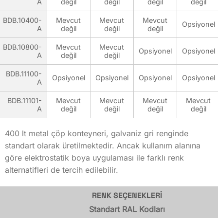
A
değil
değil
değil
değil
1155
BDB.10400-
Mevcut
Mevcut
Mevcut
Opsiyonel
1230
A
değil
değil
değil
Yükseklik (mm)
BDB.10800-
Mevcut
Mevcut
Opsiyonel
Opsiyonel
A
değil
değil
1074
BDB.11100-
Opsiyonel
Opsiyonel
Opsiyonel
Opsiyonel
A
1074
BDB.11101-
Mevcut
Mevcut
Mevcut
Mevcut
1021
A
değil
değil
değil
değil
1217
400 lt metal çöp konteyneri, galvaniz gri renginde
1265
standart olarak üretilmektedir. Ancak kullanım alanına
göre elektrostatik boya uygulaması ile farklı renk
1456
alternatifleri de tercih edilebilir.
Derinlik (mm)
RENK SEÇENEKLERİ
497
Standart RAL Kodları
557