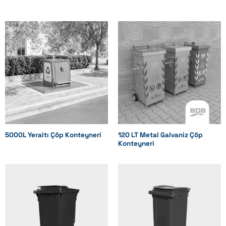
Mevcut
Mevcut
Mevcut
Mevcut
Mevcut
Sarhoş Tekerlek
Mevcut değil
5000L Yeraltı Çöp Konteyneri
120 LT Metal Galvaniz Çöp
Konteyneri
Mevcut değil
Mevcut değil
Mevcut değil
Mevcut değil