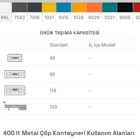
625
RAL
7043
7016
1021
5015
1028
6029
5021
9005
3
770
ÜRÜN TAŞIMA KAPASITESI
922
Standart
İç İçe Modeli
922
45
-
Hacim (Lt)
120
95
-
240
114
-
400
120
-
770
1100
400 lt Metal Çöp Konteyneri Kullanım Alanları
1100