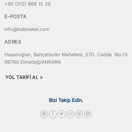
+90 (312) 866 15 29
Opsiyonel
E-POSTA
Opsiyonel
info@bdbmetal.com
Opsiyonel
Opsiyonel
ADRES
Mevcut
Hasanoğlan, Bahçelievler Mahallesi, 570. Cadde No:13
06780 Elmadağ/ANKARA
Opsiyonel
Özel Ebat
YOL TARIFI AL >
Opsiyonel
Opsiyonel
Bizi Takip Edin.
Opsiyonel
Opsiyonel