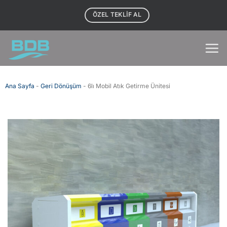
İçeriğe
ÖZEL TEKLIF AL
atla
Ana Sayfa
-
Geri Dönüşüm
-
6lı Mobil Atık Getirme Ünitesi