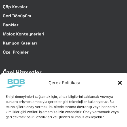
Çöp Kovaları
Geri Dönüşüm
Banklar
Moloz Konteynerleri
Kamyon Kasaları
Özel Projeler
Özel Hizmetler
Çerez Politikası
Özel Projeler
Lazer Kesim
En iyi deneyimleri sağlamak için, cihaz bilgilerini saklamak ve/veya
Abkant Büküm
bunlara erişmek amacıyla çerezler gibi teknolojiler kullanıyoruz. Bu
teknolojilere onay vermek, bu sitede tarama davranışı veya benzersiz
Galvaniz Daldırma
kimlikler gibi verileri işlememize izin verecektir. Onay vermemek veya
geri çekmek belirli özellikleri ve işlevleri olumsuz etkileyebilir.
Elektro Statik Toz Boya