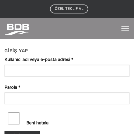
İçeriğe
ÖZEL TEKLIF AL
atla
GIRIŞ YAP
Gerekli
Kullanıcı adı veya e-posta adresi
*
Gerekli
Parola
*
Beni hatırla