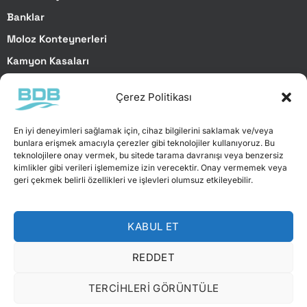
Banklar
Moloz Konteynerleri
Kamyon Kasaları
Özel Projeler
Çerez Politikası
Özel Hizmetler
En iyi deneyimleri sağlamak için, cihaz bilgilerini saklamak ve/veya
bunlara erişmek amacıyla çerezler gibi teknolojiler kullanıyoruz. Bu
teknolojilere onay vermek, bu sitede tarama davranışı veya benzersiz
Özel Projeler
kimlikler gibi verileri işlememize izin verecektir. Onay vermemek veya
geri çekmek belirli özellikleri ve işlevleri olumsuz etkileyebilir.
Lazer Kesim
Abkant Büküm
Galvaniz Daldırma
KABUL ET
Elektro Statik Toz Boya
REDDET
TERCIHLERI GÖRÜNTÜLE