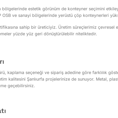
şim bölgelerinde estetik görünüm de konteyner seçimini etkil
AP OSB ve sanayi bölgelerinde yerüstü çöp konteynerleri yüks
ikasına sahip bir üreticiyiz. Üretim süreçlerimiz çevresel e
eler yüzde yüz geri dönüştürülebilir niteliktedir.
rı
ürü, kaplama seçeneği ve sipariş adedine göre farklılık gös
m kalitesini Şanlıurfa projelerinize de sunuyor. Metal, plast
ime geçebilirsiniz.
tı