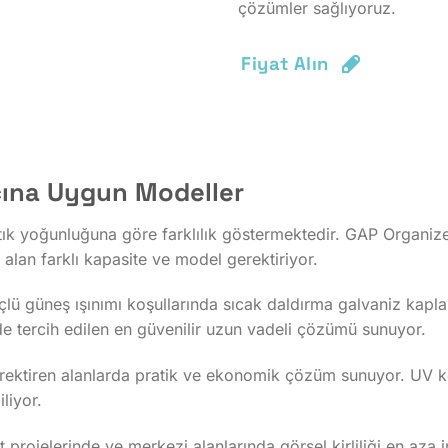
çözümler sağlıyoruz.
Fiyat Alın
cına Uygun Modeller
 atık yoğunluğuna göre farklılık göstermektedir. GAP Organ
 alan farklı kapasite ve model gerektiriyor.
 güçlü güneş ışınımı koşullarında sıcak daldırma galvaniz kap
e tercih edilen en güvenilir uzun vadeli çözümü sunuyor.
erektiren alanlarda pratik ve ekonomik çözüm sunuyor. UV ko
liyor.
t projelerinde ve merkezi alanlarında görsel kirliliği en aza i