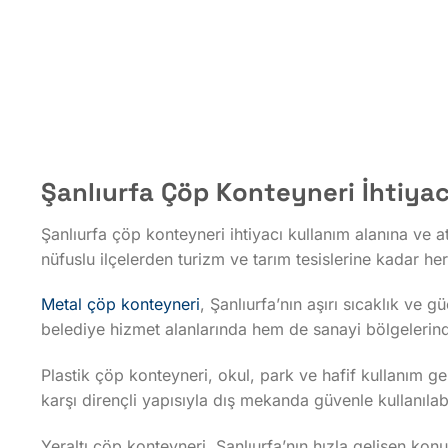
Şanlıurfa Çöp Konteyneri İhtiya
Şanlıurfa çöp konteyneri ihtiyacı kullanım alanına ve
nüfuslu ilçelerden turizm ve tarım tesislerine kadar her
Metal çöp konteyneri
, Şanlıurfa’nın aşırı sıcaklık ve
belediye hizmet alanlarında hem de sanayi bölgelerind
Plastik çöp konteyneri, okul, park ve hafif kullanım g
karşı dirençli yapısıyla dış mekanda güvenle kullanılabi
Yeraltı çöp konteyneri, Şanlıurfa’nın hızla gelişen konu