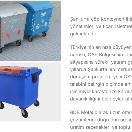
Şanlıurfa çöp konteyneri ihti
yönetimleri ve ticari işletm
gelmektedir.
Türkiye’nin en hızlı büyüyen
nüfusu, GAP Bölgesi’nin ida
altyapısına sürekli yatırım 
yıllarda Şanlıurfa’nın merke
dönüşüm projeleri, yeni OSB
talebini belirgin biçimde ar
ışınımıyla karakterize kara
dayanıklılığını belirleyici kıl
BDB Metal olarak uzun ömür
çözümlerini doğrudan üretici
üretim seçenekleri ve toplu 