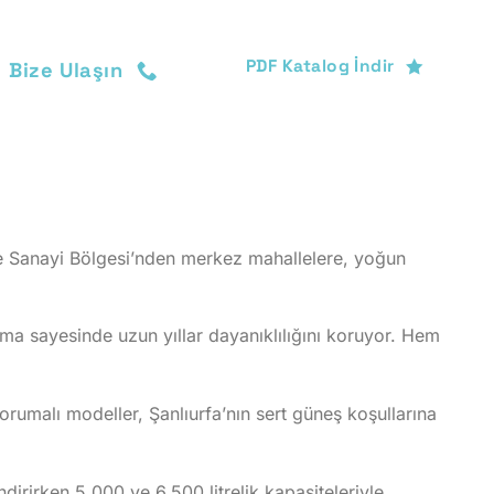
PDF Katalog İndir
Bize Ulaşın
ize Sanayi Bölgesi’nden merkez mahallelere, yoğun
lama sayesinde uzun yıllar dayanıklılığını koruyor. Hem
rumalı modeller, Şanlıurfa’nın sert güneş koşullarına
ndirirken 5.000 ve 6.500 litrelik kapasiteleriyle