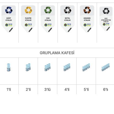
GRUPLAMA KAFESİ
1'li
2'li
3'lü
4'li
5'li
6'lı