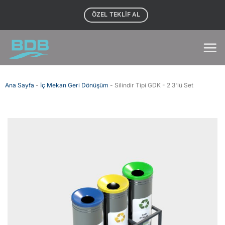
İçeriğe
ÖZEL TEKLIF AL
atla
Ana Sayfa
-
İç Mekan Geri Dönüşüm
-
Silindir Tipi GDK - 2 3'lü Set